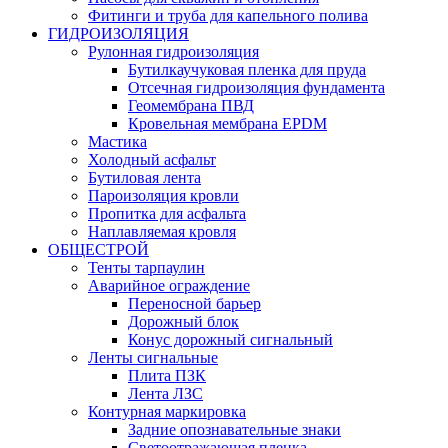
Фитинги и труба для капельного полива
ГИДРОИЗОЛЯЦИЯ
Рулонная гидроизоляция
Бутилкаучуковая пленка для пруда
Отсечная гидроизоляция фундамента
Геомембрана ПВД
Кровельная мембрана EPDM
Мастика
Холодный асфальт
Бутиловая лента
Пароизоляция кровли
Пропитка для асфальта
Наплавляемая кровля
ОБЩЕСТРОЙ
Тенты тарпаулин
Аварийное ограждение
Переносной барьер
Дорожный блок
Конус дорожный сигнальный
Ленты сигнальные
Плита ПЗК
Лента ЛЗС
Контурная маркировка
Задние опознавательные знаки
Светоотражающая пленка