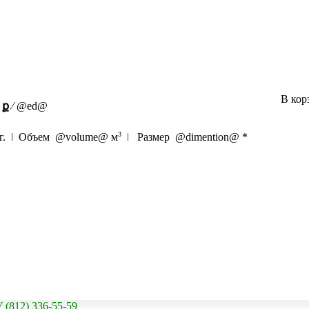
В кор
ք
⁄
@ed@
3
г. ǀ Объем
@volume@
м
ǀ Размер
@dimention@
*
2) 336-55-59