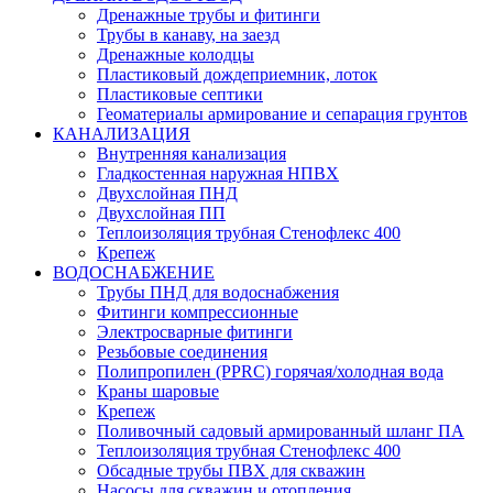
Дренажные трубы и фитинги
Трубы в канаву, на заезд
Дренажные колодцы
Пластиковый дождеприемник, лоток
Пластиковые септики
Геоматериалы армирование и сепарация грунтов
КАНАЛИЗАЦИЯ
Внутренняя канализация
Гладкостенная наружная НПВХ
Двухслойная ПНД
Двухслойная ПП
Теплоизоляция трубная Стенофлекс 400
Крепеж
ВОДОСНАБЖЕНИЕ
Трубы ПНД для водоснабжения
Фитинги компрессионные
Электросварные фитинги
Резьбовые соединения
Полипропилен (PPRC) горячая/холодная вода
Краны шаровые
Крепеж
Поливочный садовый армированный шланг ПА
Теплоизоляция трубная Стенофлекс 400
Обсадные трубы ПВХ для скважин
Насосы для скважин и отопления