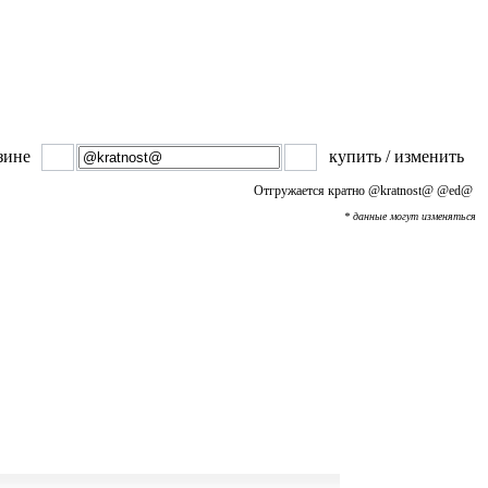
зине
купить / изменить
Отгружается кратно
@kratnost@
@ed@
* данные могут изменяться